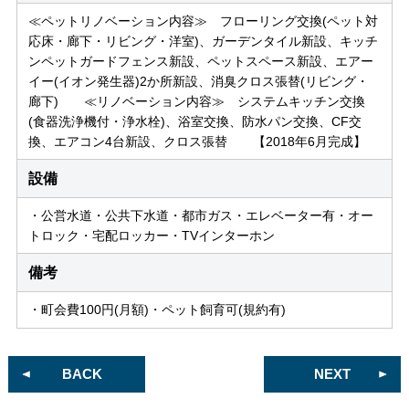
≪ペットリノベーション内容≫ フローリング交換(ペット対
応床・廊下・リビング・洋室)、ガーデンタイル新設、キッチ
ンペットガードフェンス新設、ペットスペース新設、エアー
イー(イオン発生器)2か所新設、消臭クロス張替(リビング・
廊下) ≪リノベーション内容≫ システムキッチン交換
(食器洗浄機付・浄水栓)、浴室交換、防水パン交換、CF交
換、エアコン4台新設、クロス張替 【2018年6月完成】
設備
・公営水道・公共下水道・都市ガス・エレベーター有・オー
トロック・宅配ロッカー・TVインターホン
備考
・町会費100円(月額)・ペット飼育可(規約有)
BACK
NEXT