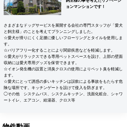
飼主様の事を考えたリノベーシ
ョンマンションです！
さまざまなドッグサービスを展開する会社の専門スタッフが「愛犬
と飼主様」のことを考えてプランニングしました。
☆愛犬が滑りにくく足腰に優しいフローリングとタイルを使用しま
す。
☆バリアフリー化することにより関節疾患などを軽減します。
☆愛犬がリラックスできる専用ペットスペースを設け、上部の壁面
収納には愛犬専用グッズを保管できます。
☆イオン発生機の設置と消臭クロスの使用によりペット臭を軽減し
ます。
☆愛犬にとって誘惑の多いキッチンは誤飲による事故をもたらす危
険な場所です。キッチンゲートを設けて侵入を防ぎます。
◯その他 システムバス、システムキッチン、洗面化粧台、シャワ
ートイレ、エアコン、給湯器、クロス等
物件動画