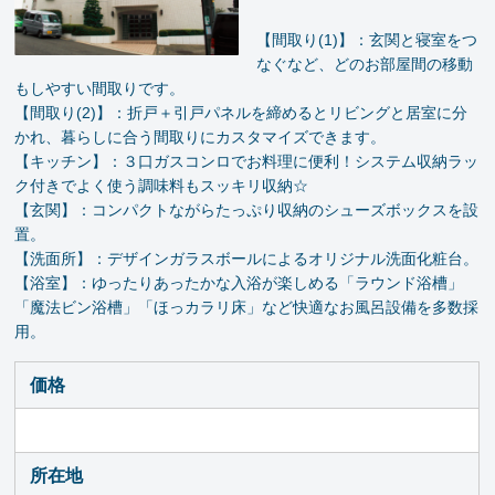
【間取り(1)】：玄関と寝室をつ
なぐなど、どのお部屋間の移動
もしやすい間取りです。
【間取り(2)】：折戸＋引戸パネルを締めるとリビングと居室に分
かれ、暮らしに合う間取りにカスタマイズできます。
【キッチン】：３口ガスコンロでお料理に便利！システム収納ラッ
ク付きでよく使う調味料もスッキリ収納☆
【玄関】：コンパクトながらたっぷり収納のシューズボックスを設
置。
【洗面所】：デザインガラスボールによるオリジナル洗面化粧台。
【浴室】：ゆったりあったかな入浴が楽しめる「ラウンド浴槽」
「魔法ビン浴槽」「ほっカラリ床」など快適なお風呂設備を多数採
用。
価格
所在地