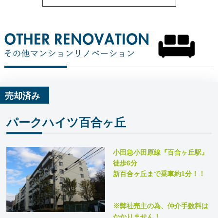
売却済み
パークハイツ百合ヶ丘
小田急小田原線『百合ヶ丘駅』
徒歩6分
新百合ヶ丘まで乗車約1分！！
※弊社売主の為、仲介手数料は
かかりません！