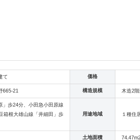
価格
建て
構造規模
65-21
木造2
原」歩24分、小田急小田原線
用途地域
伊豆箱根大雄山線「井細田」歩
１種住
土地面積
74.47