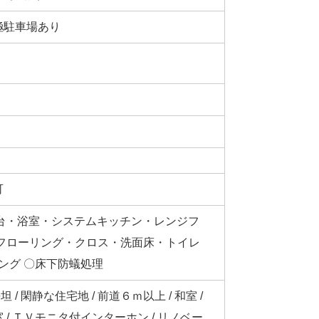
極駐車場あり
可
化粧台・浴室・システムキッチン・レンジフ
フローリング・クロス・洗面床・トイレ
ング 〇床下防蟻処理
坦 / 閑静な住宅地 / 前道６ｍ以上 / 和室 /
窓 / ＴＶモニタ付インターホン / リノベー