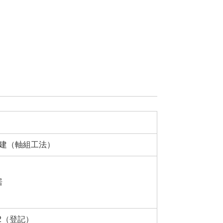
階建（軸組工法）
居
m2（登記）