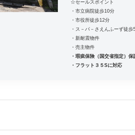
☆セールスポイント
・市立病院徒歩10分
・市役所徒歩12分
・ス－パ－さえんふーず徒歩
・新耐震物件
・売主物件
・瑕疵保険（国交省指定）保
・フラット３５Sに対応