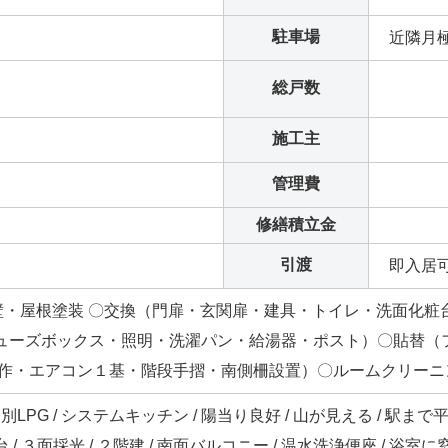
駐車場
近隣月
総戸数
施工主
管理費
修繕積立金
引渡
即入居
)〇外壁・屋根塗装 〇交換（門扉・玄関扉・建具・トイレ・洗面
ューズボックス・照明・洗濯パン・給湯器・ポスト）〇貼替（
造作・エアコン１基・階段手摺・南側柵設置）〇ルームクリーニ
個別LPG / システムキッチン / 陽当り良好 / 山が見える / 駅まで平
 ３面採光 / ２階建 / 南面バルコニー / 温水洗浄便座 / 浴室に