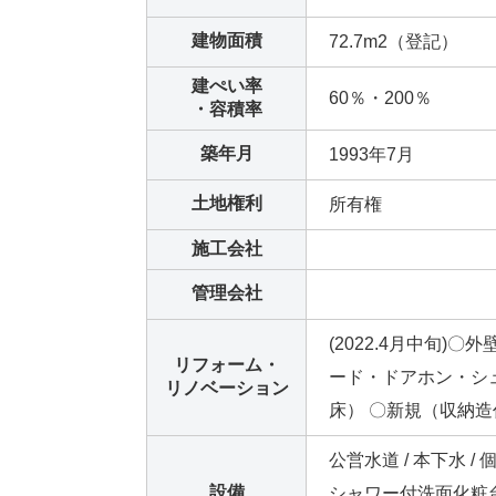
建物面積
72.7m2（登記）
建ぺい率
60％・200％
・容積率
築年月
1993年7月
土地権利
所有権
施工会社
管理会社
(2022.4月中旬
リフォーム・
ード・ドアホン・シ
リノベーション
床） 〇新規（収納
公営水道 / 本下水 / 
設備
シャワー付洗面化粧台 /