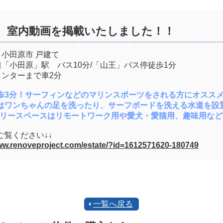
て 室内動画を掲載いたしました！！
：小田原市 戸建て
線「小田原」駅 バス10分/「山王」バス停徒歩1分
インターまで車2分
歩3分！サーフィンなどのマリンスポーツをされる方にオススメ
はワンちゃんの足を洗ったり、サーフボードを洗える水道を設
のフリースペースはリモートワーク用や愛犬・愛猫用、趣味用な
ご覧ください↓↓
www.renoveproject.com/estate/?id=1612571620-180749
一覧へ戻る