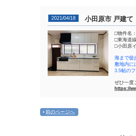
小田原市 戸建
2021/04/18
□物件名
□東海道
□小田原
海まで徒
敷地内に
3.5帖
ぜひ一度
https://
前のページへ