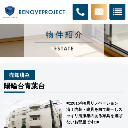
売却済み
陽輪台青葉台
■□2015年8月リノベーション
済！内装・建具を白で統一しス
ッキリ清潔感のある家具を選ば
ないお部屋です□■