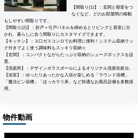
【間取り(1)】：玄関と寝室をつ
なぐなど、どのお部屋間の移動
もしやすい間取りです。
【間取り(2)】：折戸＋引戸パネルを締めるとリビングと居室に分
かれ、暮らしに合う間取りにカスタマイズできます。
【キッチン】：３口ガスコンロでお料理に便利！システム収納ラッ
ク付きでよく使う調味料もスッキリ収納☆
【玄関】：コンパクトながらたっぷり収納のシューズボックスを設
置。
【洗面所】：デザインガラスボールによるオリジナル洗面化粧台。
【浴室】：ゆったりあったかな入浴が楽しめる「ラウンド浴槽」
「魔法ビン浴槽」「ほっカラリ床」など快適なお風呂設備を多数採
用。
物件動画